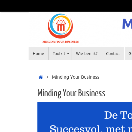
Home
Toolkit
Wie ben ik?
Contact
G
Minding Your Business
Minding Your Business