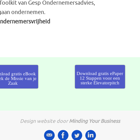
 Toolkit van Gesp Ondernemersadvies,
 gaan ondernemen.
ondernemersvrijheid
load gratis eBook
Download gratis ePaper
k de Missie van je
12 Stappen voor een
Zaak
sterke Elevatorpitch
Design website door
Minding Your Business